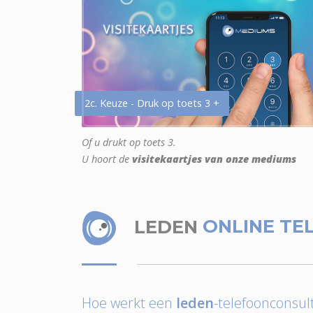
2c. Keuze - Druk op toets 3 +
Of u drukt op toets 3.
U hoort de
visitekaartjes van onze mediums
LEDEN
ONLINE TE
Hoe werkt een
leden
-telefoonconsult