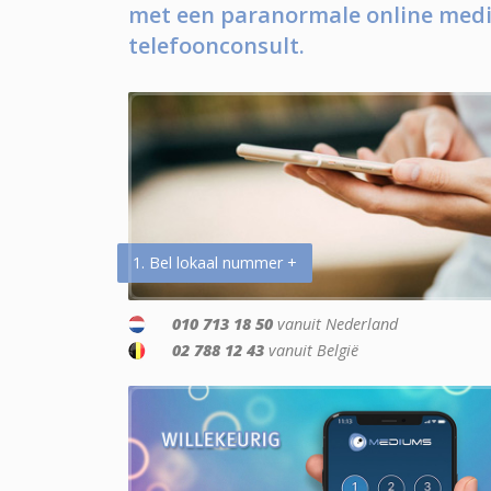
met een paranormale online medi
telefoonconsult.
1. Bel lokaal nummer +
010 713 18 50
vanuit Nederland
02 788 12 43
vanuit België