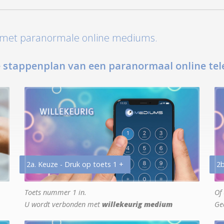
t met paranormale online mediums.
 stappenplan van een paranormaal online tel
2a. Keuze - Druk op toets 1 +
2b
Toets nummer 1 in.
Of 
U wordt verbonden met
willekeurig medium
Ge