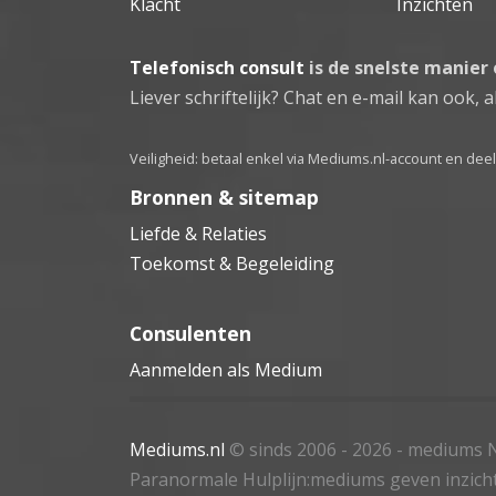
Klacht
Inzichten
Telefonisch consult
is de snelste manier
Liever schriftelijk? Chat en e-mail kan ook, al
Veiligheid: betaal enkel via Mediums.nl-account en de
Bronnen & sitemap
Liefde & Relaties
Toekomst & Begeleiding
Consulenten
Aanmelden als Medium
Mediums.nl
© sinds 2006 - 2026
- mediums N
Paranormale Hulplijn:mediums geven inzich