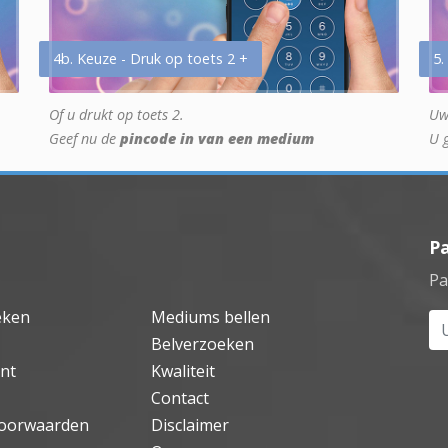
4b. Keuze - Druk op toets 2 +
5.
Of u drukt op toets 2.
Uw
Geef nu de
pincode in van een medium
U 
P
Pa
eken
Mediums bellen
Uw
Belverzoeken
nt
Kwaliteit
Contact
oorwaarden
Disclaimer