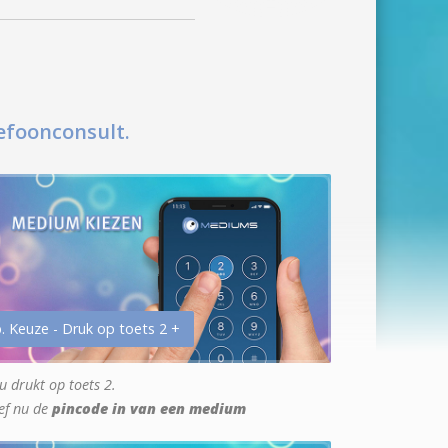
efoonconsult.
. Keuze - Druk op toets 2 +
u drukt op toets 2.
ef nu de
pincode in van een medium