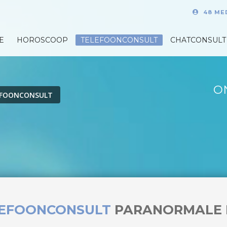
48 ME
E
HOROSCOOP
TELEFOONCONSULT
CHATCONSULT
O
EFOONCONSULT
LEFOONCONSULT
PARANORMALE 