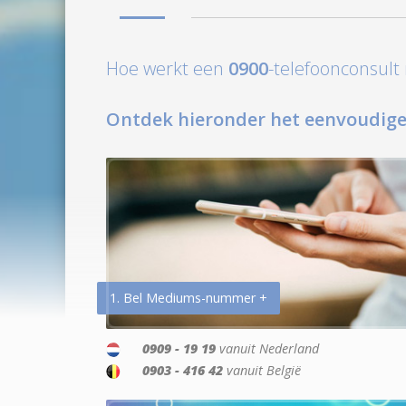
Hoe werkt een
0900
-telefoonconsul
Ontdek hieronder het eenvoudige
1. Bel Mediums-nummer +
0909 - 19 19
vanuit Nederland
0903 - 416 42
vanuit België