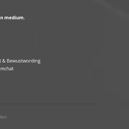
en medium
.
ht & Bewustwording
umchat
den