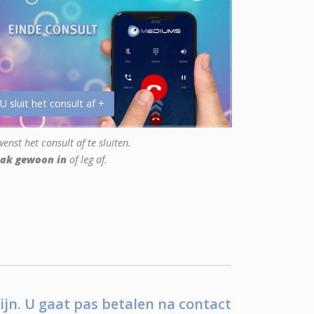
 U sluit het consult af +
enst het consult af te sluiten.
ak gewoon in
of leg af.
ijn. U gaat pas betalen na contact