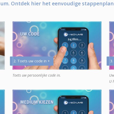
um. Ontdek hier het eenvoudige stappenplan
2. Toets uw code in +
3.
Toets uw persoonlijke code in.
Uw
U 