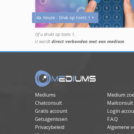
4a. Keuze - Druk op toets 1 +
Of u drukt op toets 1.
U wordt
direct verbonden met een medium
Mediums
Medium zo
Chatconsult
Mailconsult
Gratis account
Login accou
Getuigenissen
F.A.Q
Privacybeleid
Algemene v