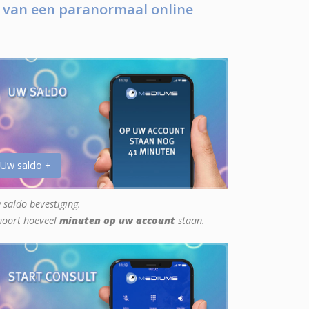
 van een paranormaal online
 Uw saldo +
 saldo bevestiging.
hoort hoeveel
minuten op uw account
staan.