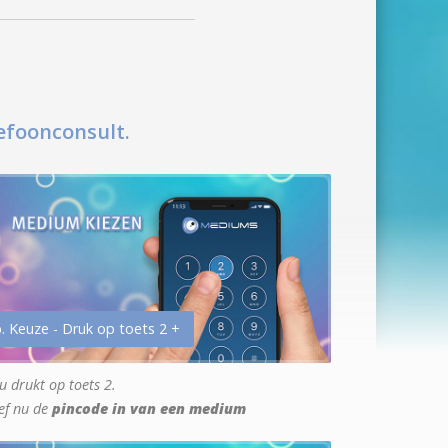
efoonconsult.
. Keuze - Druk op toets 2 +
u drukt op toets 2.
ef nu de
pincode in van een medium