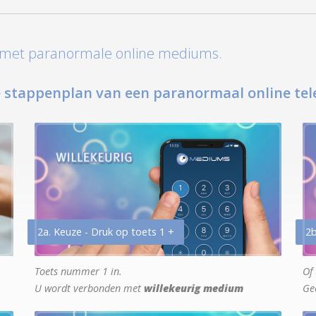
t met paranormale online mediums.
 stappenplan van een paranormaal online tel
2a. Keuze - Druk op toets 1 +
2b
Toets nummer 1 in.
Of 
U wordt verbonden met
willekeurig medium
Ge