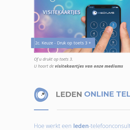
2c. Keuze - Druk op toets 3 +
Of u drukt op toets 3.
U hoort de
visitekaartjes van onze mediums
LEDEN
ONLINE TE
Hoe werkt een
leden
-telefoonconsult