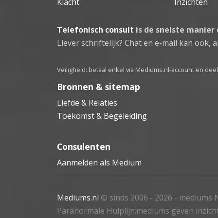
Klacht
Inzichten
Telefonisch consult
is de snelste manier
Liever schriftelijk? Chat en e-mail kan ook, al
Veiligheid: betaal enkel via Mediums.nl-account en de
Bronnen & sitemap
Liefde & Relaties
Toekomst & Begeleiding
Consulenten
Aanmelden als Medium
Mediums.nl
© sinds 2006 - 2026
- mediums N
Paranormale Hulplijn:mediums geven inzich