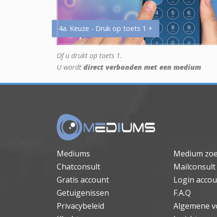
4a. Keuze - Druk op toets 1 +
Of u drukt op toets 1.
U wordt
direct verbonden met een medium
Mediums
Medium zo
Chatconsult
Mailconsult
Gratis account
Login accou
Getuigenissen
F.A.Q
Privacybeleid
Algemene v