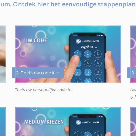
um. Ontdek hier het eenvoudige stappenplan
2. Toets uw code in +
3.
Toets uw persoonlijke code in.
Uw
U 