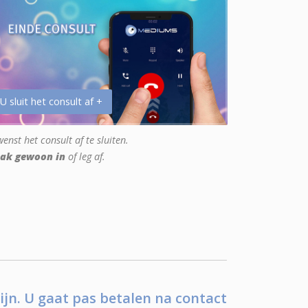
 U sluit het consult af +
enst het consult af te sluiten.
ak gewoon in
of leg af.
ijn. U gaat pas betalen na contact