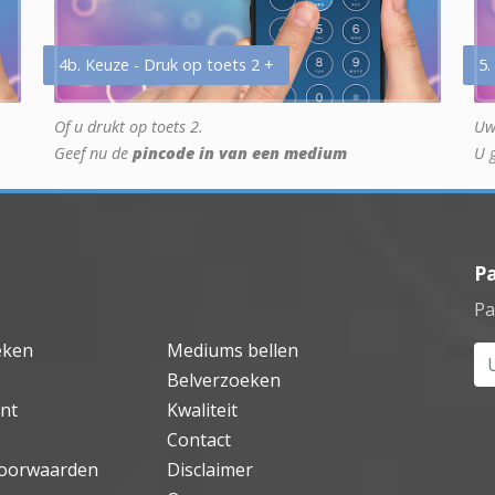
4b. Keuze - Druk op toets 2 +
5.
Of u drukt op toets 2.
Uw
Geef nu de
pincode in van een medium
U 
P
Pa
eken
Mediums bellen
Uw
Belverzoeken
nt
Kwaliteit
Contact
oorwaarden
Disclaimer