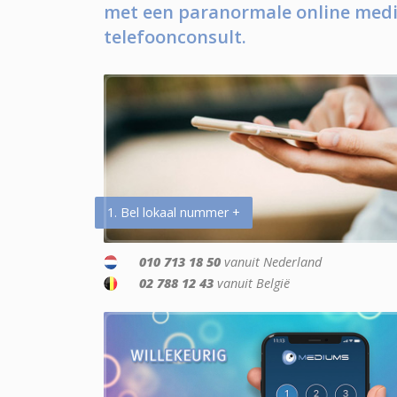
met een paranormale online medi
telefoonconsult.
1. Bel lokaal nummer +
010 713 18 50
vanuit Nederland
02 788 12 43
vanuit België