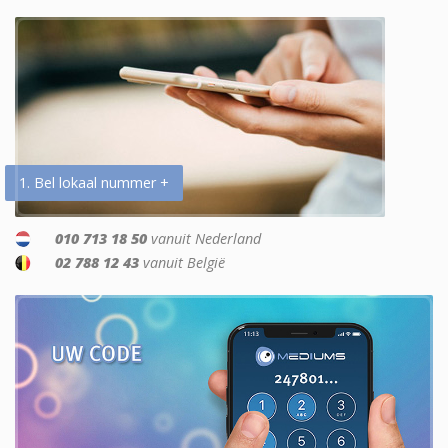
1. Bel lokaal nummer +
010 713 18 50
vanuit Nederland
02 788 12 43
vanuit België