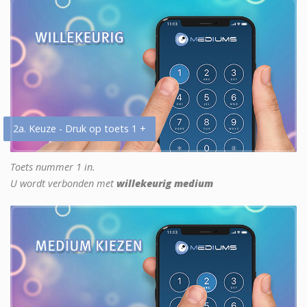
2a. Keuze - Druk op toets 1 +
Toets nummer 1 in.
U wordt verbonden met
willekeurig medium