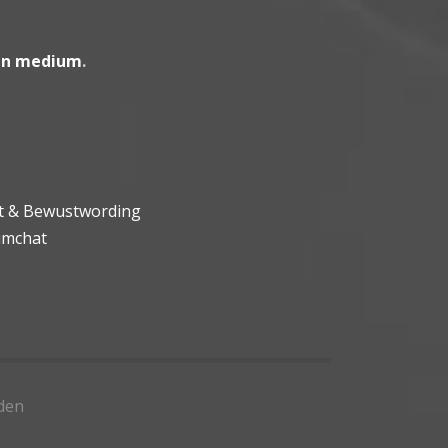
en medium
.
ht & Bewustwording
umchat
den