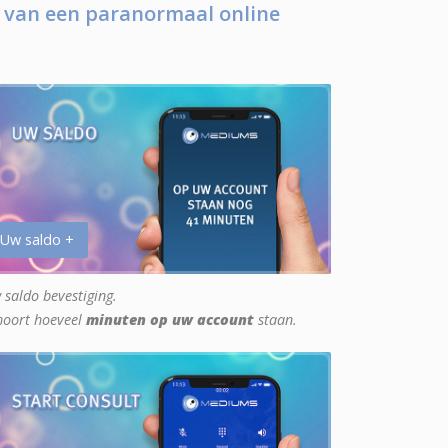
 van een paranormaal online
 Uw saldo +
 saldo bevestiging.
hoort hoeveel
minuten op uw account
staan.