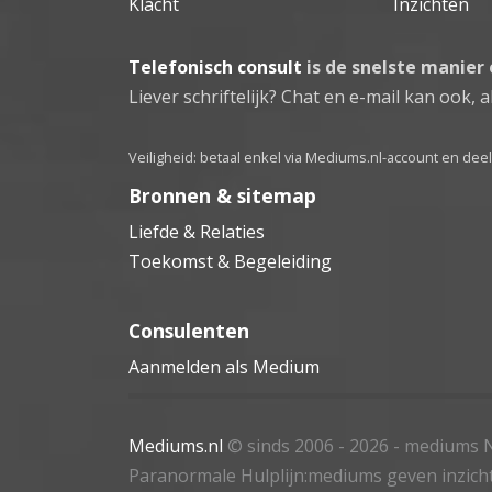
Klacht
Inzichten
Telefonisch consult
is de snelste manier
Liever schriftelijk? Chat en e-mail kan ook, al
Veiligheid: betaal enkel via Mediums.nl-account en de
Bronnen & sitemap
Liefde & Relaties
Toekomst & Begeleiding
Consulenten
Aanmelden als Medium
Mediums.nl
© sinds 2006 - 2026
- mediums N
Paranormale Hulplijn:mediums geven inzich