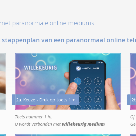
t met paranormale online mediums.
 stappenplan van een paranormaal online tel
2a. Keuze - Druk op toets 1 +
2b
Toets nummer 1 in.
Of 
U wordt verbonden met
willekeurig medium
Ge