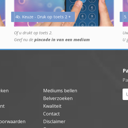
4b. Keuze - Druk op toets 2 +
5.
Of u drukt op toets 2.
Uw
Geef nu de
pincode in van een medium
U 
P
Pa
eken
Mediums bellen
Uw
Belverzoeken
nt
Kwaliteit
Contact
oorwaarden
Disclaimer