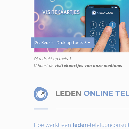
2c. Keuze - Druk op toets 3 +
Of u drukt op toets 3.
U hoort de
visitekaartjes van onze mediums
LEDEN
ONLINE TE
Hoe werkt een
leden
-telefoonconsult