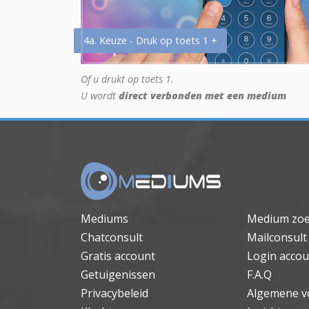
4a. Keuze - Druk op toets 1 +
Of u drukt op toets 1.
U wordt
direct verbonden met een medium
Mediums
Medium zo
Chatconsult
Mailconsult
Gratis account
Login accou
Getuigenissen
F.A.Q
Privacybeleid
Algemene v