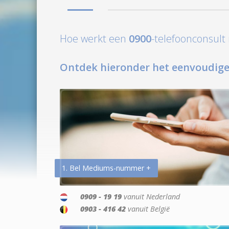
Hoe werkt een
0900
-telefoonconsul
Ontdek hieronder het eenvoudige
1. Bel Mediums-nummer +
0909 - 19 19
vanuit Nederland
0903 - 416 42
vanuit België