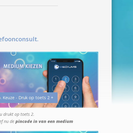
efoonconsult.
. Keuze - Druk op toets 2 +
u drukt op toets 2.
ef nu de
pincode in van een medium