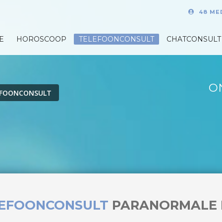
48 ME
E
HOROSCOOP
TELEFOONCONSULT
CHATCONSULT
O
EFOONCONSULT
LEFOONCONSULT
PARANORMALE 