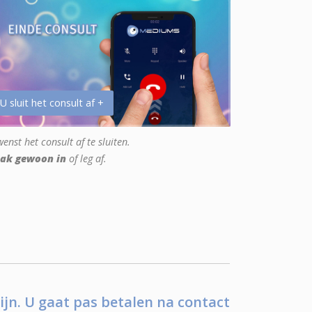
 U sluit het consult af +
enst het consult af te sluiten.
ak gewoon in
of leg af.
ijn. U gaat pas betalen na contact