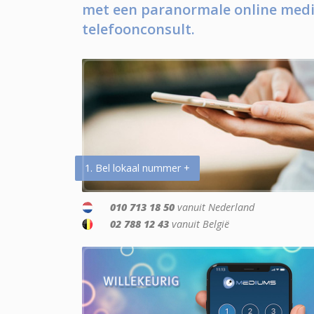
met een paranormale online medi
telefoonconsult.
1. Bel lokaal nummer +
010 713 18 50
vanuit Nederland
02 788 12 43
vanuit België