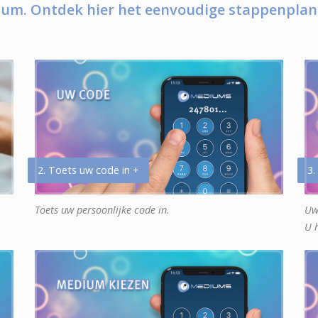
um. Ontdek hier het eenvoudige stappenplan
2. Toets uw code in +
3.
Toets uw persoonlijke code in.
Uw
U 