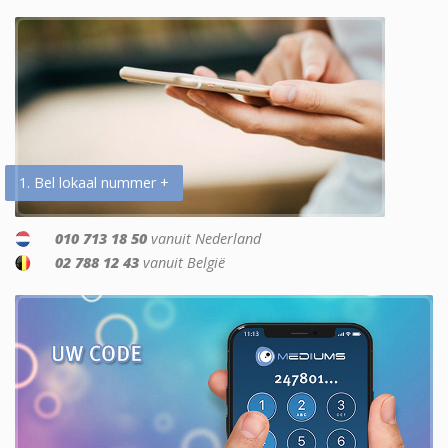
1. Bel lokaal nummer +
010 713 18 50
vanuit Nederland
02 788 12 43
vanuit België