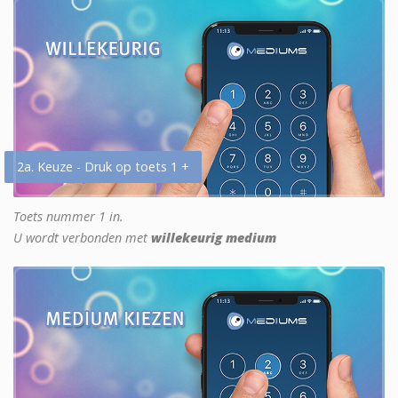
2a. Keuze - Druk op toets 1 +
Toets nummer 1 in.
U wordt verbonden met
willekeurig medium