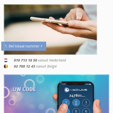
1. Bel lokaal nummer +
010 713 18 50
vanuit Nederland
02 788 12 43
vanuit België