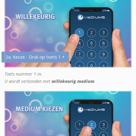
2a. Keuze - Druk op toets 1 +
Toets nummer 1 in.
U wordt verbonden met
willekeurig medium